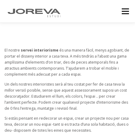
Vés
al
Menú
contingut
NOSALTRES
QUÈ FEM
PROJECTES
El nostre
servei interiorisme
és una manera fàcil, menys agobiant, de
portar el disseny interior a casa teva. A més tindràs a l’abast una gama
OUTLET DE MOBLES
BLOG
CONTACTE
amplíssima d’elements d’on triar, des de peces atemporals fins a
atractius ambients contemporanis. T’ajudarem a trobar el moble i
complement més adecuat per a cada espai.
Un dels nostres interioristes serà al teu costat per fer de casa teva la
millor versió posible, sense que aquest assessorament suposi un cost
descoratjador. Estudiarem el llum, els colors, l’espai .. per crear
l’ambient perfecte. Podem crear qualsevol projecte d’interiorisme des
de 0 fins l’entrega, muntatge i revisió final.
Si estàs pensant en redecorar un espai, crear un projecte nou per casa
teva, decorar un nou espai -tant si es tracta d’una sola habitació, dues o
deu- disposem de totes les eines que necessites.